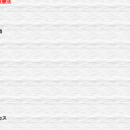
疫療法
当
カス