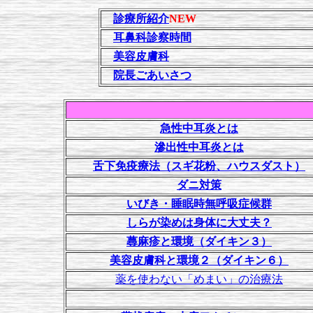
診療所紹介
NEW
耳鼻科診察時間
美容皮膚科
院長ごあいさつ
急性中耳炎とは
滲出性中耳炎とは
舌下免疫療法（スギ花粉、ハウスダスト）
ダニ対策
いびき・睡眠時無呼吸症候群
しらが染めは身体に大丈夫？
蕁麻疹と環境（ダイキン３）
美容皮膚科と環境２（ダイキン６）
薬を使わない「めまい」の治療法