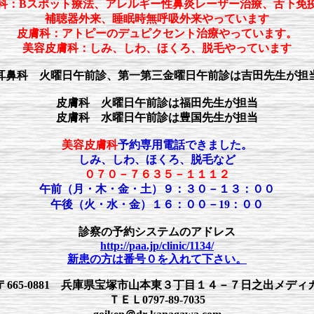
科：Bスポット療法、アレルギー性鼻炎レーザー治療、舌下免
補聴器外来、睡眠時無呼吸外来やっています
皮膚科：アトピーのデュピクセント治療やっています。
美容皮膚科：しみ、しわ、ほくろ、脱毛やっています
耳鼻科 火曜日午前診、第一第三金曜日午前診は吉田先生が担
皮膚科 火曜日午前診は福田先生が担当
皮膚科 水曜日午前診は豊国先生が担当
美容皮膚科
予約専用電話できました。
しみ、しわ、ほくろ、脱毛など
０７０－７６３５－１１１２
午前（月・木・金・土）９：３０－１３：００
午後（火・水・金）１６：００－19：００
診察の予約システムのアドレス
http://paa.jp/clinic/1134/
新患の方は番号０を入れて下さい。
665-0881 兵庫県宝塚市山本東３丁目１４－７日之出メディ
ＴＥＬ0797-89-7035