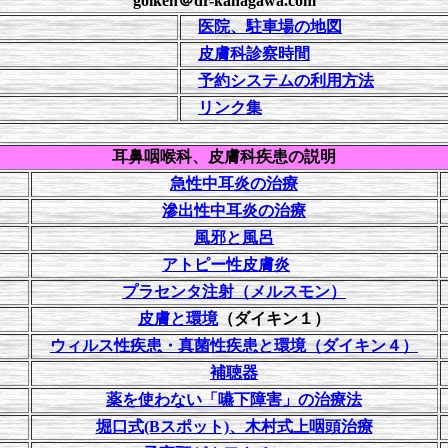
goiken＠dr-kanagawa.com
医院、駐車場の地図
皮膚科診察時間
予約システムの利用方法
リンク集
耳鼻咽喉科、皮膚科疾患の説明
急性中耳炎の治療
滲出性中耳炎の治療
風邪と風呂
アトピー性皮膚炎
プラセンタ注射（メルスモン）
皮膚と環境
（ダイキン１）
ウィルス性疾患・真菌性疾患と環境（ダイキン４）
補聴器
薬を使わない「嚥下障害」の治療法
堀口式(Bスポット)、木村式上咽頭治療