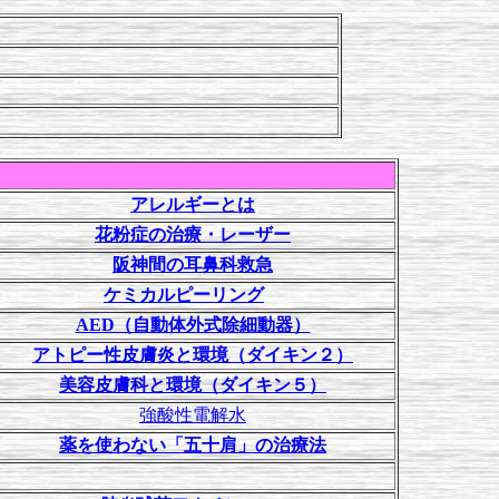
アレルギーとは
花粉症の治療・レーザー
阪神間の耳鼻科救急
ケミカルピーリング
AED（自動体外式除細動器）
アトピー性皮膚炎と環境（ダイキン２）
美容皮膚科と環境（ダイキン５）
強酸性電解水
薬を使わない「五十肩」の治療法