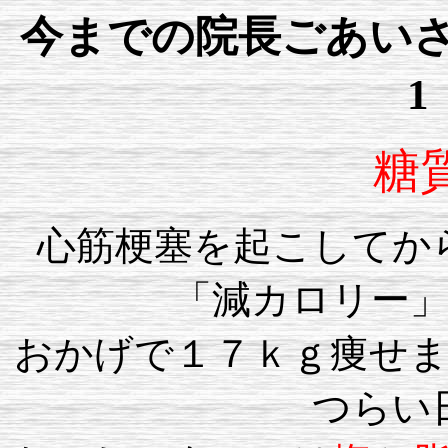
今までの院長ごあいさつ
1
糖
心筋梗塞を起こしてか
「減カロリー
おかげで１７ｋｇ痩せ
つらい