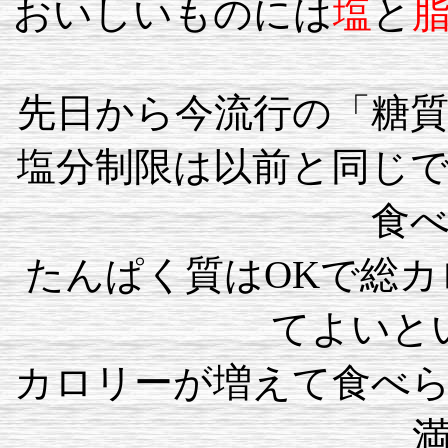
おいしいものには
塩
と
先日から今流行の「糖
塩分制限は以前と同じ
食
たんぱく質はOKで総
てよいと
カロリーが増えて食べ